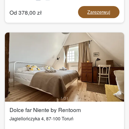
Od
378,00
zł
Zarezerwuj
1
/
31
Dolce far Niente by Rentoom
Jagiellończyka 4
,
87-100
Toruń