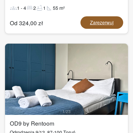
groups
bed
bathtub
square_foot
1
-
4
2
1
55
m²
Od
324,00
zł
Zarezerwuj
1
/
23
OD9 by Rentoom
Odrodzenia 9/12
,
87-100
Toruń