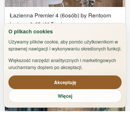
1
/
8
Łazienna Premier 4 (6osób) by Rentoom
Łazienna 9
,
87-100
Toruń
O plikach cookies
groups
bed
bathtub
square_foot
2
-
6
3
1
50
m²
Używamy plików cookie, aby pomóc użytkownikom w
sprawnej nawigacji i wykonywaniu określonych funkcji.
Od
299,00
zł
Zarezerwuj
Większość narzędzi analitycznych i marketingowych
uruchamiamy dopiero po akceptacji.
Akceptuję
Więcej