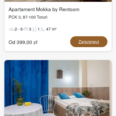
Apartament Mokka by Rentoom
PCK 3
,
87-100
Toruń
groups
bed
bathtub
square_foot
2
-
6
3
1
47
m²
Od
399,00
zł
Zarezerwuj