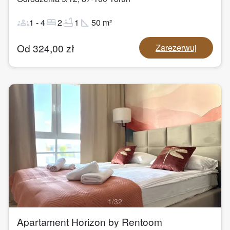
groups
bed
bathtub
square_foot
1
-
4
2
1
50
m²
Od
324,00
zł
Zarezerwuj
1
/
32
Apartament Horizon by Rentoom