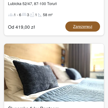
Lubicka 52/47
,
87-100
Toruń
groups
bed
bathtub
square_foot
1
-
6
3
1
58
m²
Od
419,00
zł
Zarezerwuj
1
/
22