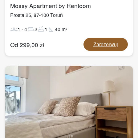
Mossy Apartment by Rentoom
Prosta 25
,
87-100
Toruń
groups
bed
bathtub
square_foot
1
-
4
2
1
40
m²
Od
299,00
zł
Zarezerwuj
1
/
15