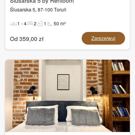
Ślusarska 5 by Rentoom
Ślusarska 5
,
87-100
Toruń
groups
bed
bathtub
square_foot
1
-
4
2
1
50
m²
Od
359,00
zł
Zarezerwuj
1
/
13