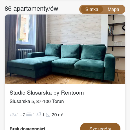
86
apartamenty/ów
Siatka
Mapa
1
/
18
Studio Ślusarska by Rentoom
Ślusarska 5
,
87-100
Toruń
groups
bed
bathtub
square_foot
1
-
2
1
1
20
m²
Szczegóły
Brak dostępności