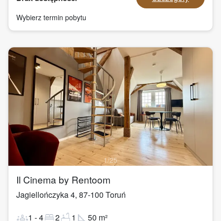
Wybierz termin pobytu
1
/
25
Il Cinema by Rentoom
Jagiellończyka 4
,
87-100
Toruń
groups
bed
bathtub
square_foot
1
-
4
2
1
50
m²