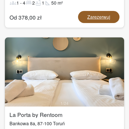
groups
bed
bathtub
square_foot
1
-
4
2
1
50
m²
Od
378,00
zł
Zarezerwuj
1
/
24
La Porta by Rentoom
Bankowa 8a
,
87-100
Toruń