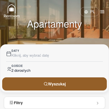
menu
PL
language
Apartamenty
DATY
Kliknij, aby wybrać datę
GOŚCIE
2 dorosłych
Wyszukaj
tune
Filtry