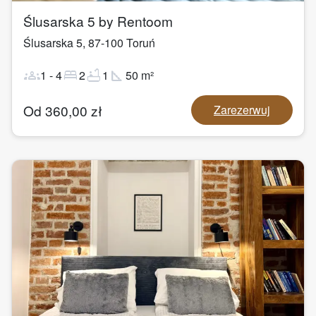
Ślusarska 5 by Rentoom
Ślusarska 5
,
87-100
Toruń
groups
bed
bathtub
square_foot
1
-
4
2
1
50
m²
Od
360,00
zł
Zarezerwuj