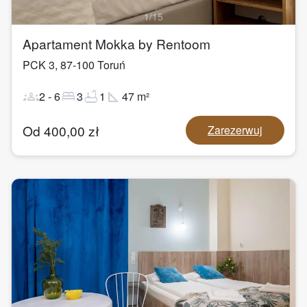
1
/
15
Apartament Mokka by Rentoom
PCK 3
,
87-100
Toruń
groups
bed
bathtub
square_foot
2
-
6
3
1
47
m²
Od
400,00
zł
Zarezerwuj