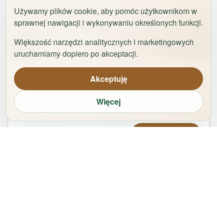
Używamy plików cookie, aby pomóc użytkownikom w
sprawnej nawigacji i wykonywaniu określonych funkcji.
Większość narzędzi analitycznych i marketingowych
1
/
29
uruchamiamy dopiero po akceptacji.
Apartament Logan by Rentoom
Akceptuję
Bydgoska 35
,
87-100
Toruń
Więcej
groups
bed
bathtub
square_foot
1
-
2
2
1
50
m²
Od
479,00
zł
Zarezerwuj