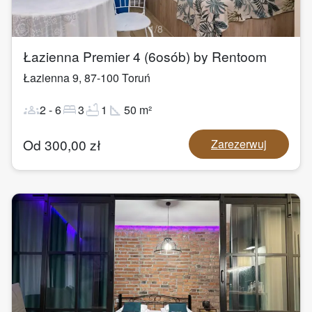
1
/
8
Łazienna Premier 4 (6osób) by Rentoom
Łazienna 9
,
87-100
Toruń
groups
bed
bathtub
square_foot
2
-
6
3
1
50
m²
Od
300,00
zł
Zarezerwuj