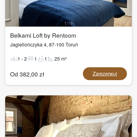
1
/
16
Belkami Loft by Rentoom
Jagiellończyka 4
,
87-100
Toruń
groups
bed
bathtub
square_foot
1
-
2
1
1
25
m²
Od
382,00
zł
Zarezerwuj