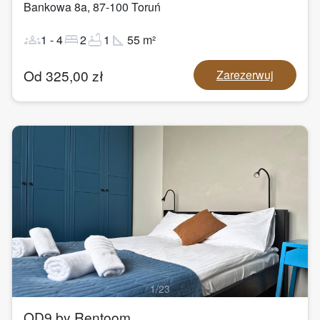
Bankowa 8a
,
87-100
Toruń
groups
bed
bathtub
square_foot
1
-
4
2
1
55
m²
Od
325,00
zł
Zarezerwuj
1
/
23
OD9 by Rentoom