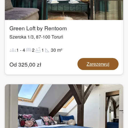
1
/
19
Green Loft by Rentoom
Szeroka 1/3
,
87-100
Toruń
groups
bed
bathtub
square_foot
1
-
4
2
1
30
m²
Od
325,00
zł
Zarezerwuj