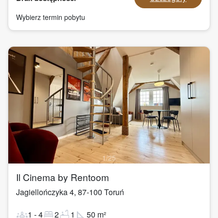
Wybierz termin pobytu
1
/
25
Il Cinema by Rentoom
Jagiellończyka 4
,
87-100
Toruń
groups
bed
bathtub
square_foot
1
-
4
2
1
50
m²