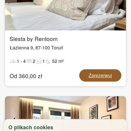
1
/
32
Siesta by Rentoom
Łazienna 9
,
87-100
Toruń
groups
bed
bathtub
square_foot
1
-
4
2
1
52
m²
Od
360,00
zł
Zarezerwuj
O plikach cookies