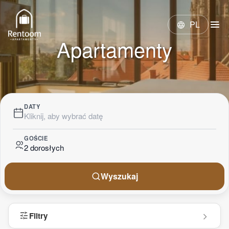
menu
PL
language
Apartamenty
DATY
Kliknij, aby wybrać datę
GOŚCIE
2 dorosłych
Wyszukaj
tune
Filtry