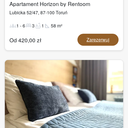
Apartament Horizon by Rentoom
Lubicka 52/47
,
87-100
Toruń
groups
bed
bathtub
square_foot
1
-
6
3
1
58
m²
Od
420,00
zł
Zarezerwuj
1
/
22