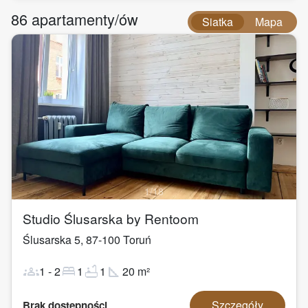
86
apartamenty/ów
Siatka
Mapa
1
/
18
Studio Ślusarska by Rentoom
Ślusarska 5
,
87-100
Toruń
groups
bed
bathtub
square_foot
1
-
2
1
1
20
m²
Szczegóły
Brak dostępności