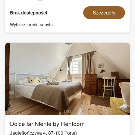
Szczegóły
Brak dostępności
Wybierz termin pobytu
1
/
31
Dolce far Niente by Rentoom
Jagiellończyka 4
,
87-100
Toruń