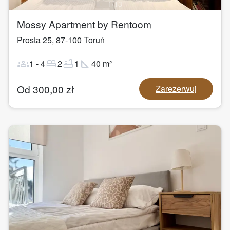
1
/
13
Mossy Apartment by Rentoom
Prosta 25
,
87-100
Toruń
groups
bed
bathtub
square_foot
1
-
4
2
1
40
m²
Od
300,00
zł
Zarezerwuj