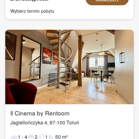
Wybierz termin pobytu
1
/
25
Il Cinema by Rentoom
Jagiellończyka 4
,
87-100
Toruń
groups
bed
bathtub
square_foot
1
-
4
2
1
50
m²