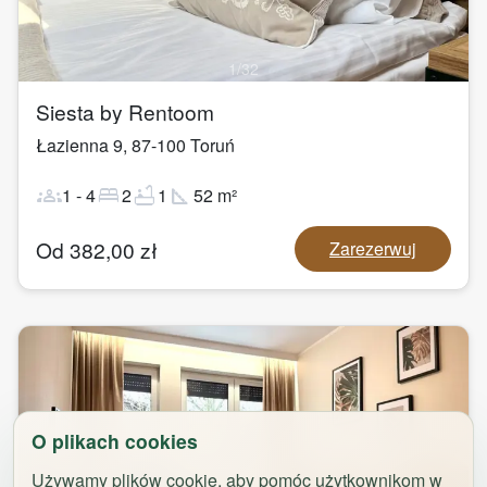
1
/
32
Siesta by Rentoom
Łazienna 9
,
87-100
Toruń
groups
bed
bathtub
square_foot
1
-
4
2
1
52
m²
Od
382,00
zł
Zarezerwuj
O plikach cookies
Używamy plików cookie, aby pomóc użytkownikom w