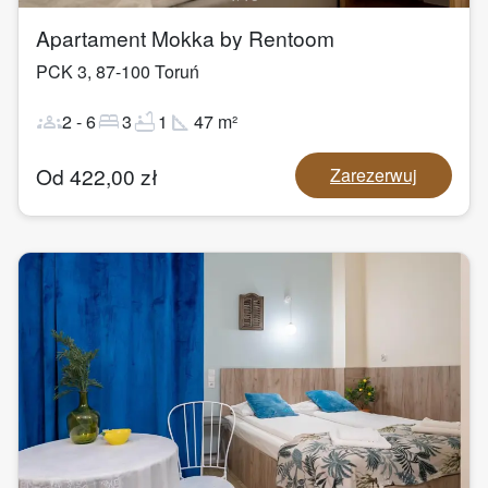
Apartament Mokka by Rentoom
PCK 3
,
87-100
Toruń
groups
bed
bathtub
square_foot
2
-
6
3
1
47
m²
Od
422,00
zł
Zarezerwuj