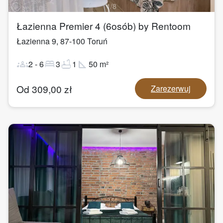
1
/
8
Łazienna Premier 4 (6osób) by Rentoom
Łazienna 9
,
87-100
Toruń
groups
bed
bathtub
square_foot
2
-
6
3
1
50
m²
Od
309,00
zł
Zarezerwuj