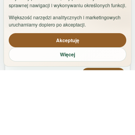
sprawnej nawigacji i wykonywaniu określonych funkcji.
Większość narzędzi analitycznych i marketingowych
1
/
29
uruchamiamy dopiero po akceptacji.
Apartament Logan by Rentoom
Akceptuję
Bydgoska 35
,
87-100
Toruń
Więcej
groups
bed
bathtub
square_foot
1
-
2
2
1
50
m²
Od
479,00
zł
Zarezerwuj