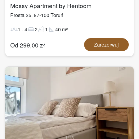
Mossy Apartment by Rentoom
Prosta 25
,
87-100
Toruń
groups
bed
bathtub
square_foot
1
-
4
2
1
40
m²
Od
299,00
zł
Zarezerwuj
1
/
15