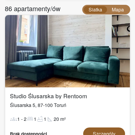
86
apartamenty/ów
Siatka
Mapa
1
/
18
Studio Ślusarska by Rentoom
Ślusarska 5
,
87-100
Toruń
groups
bed
bathtub
square_foot
1
-
2
1
1
20
m²
Szczegóły
Brak dostępności