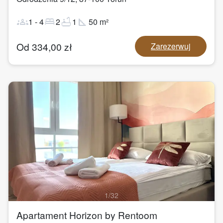
groups
bed
bathtub
square_foot
1
-
4
2
1
50
m²
Od
334,00
zł
Zarezerwuj
1
/
32
Apartament Horizon by Rentoom