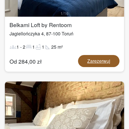
1
/
16
Belkami Loft by Rentoom
Jagiellończyka 4
,
87-100
Toruń
groups
bed
bathtub
square_foot
1
-
2
1
1
25
m²
Od
284,00
zł
Zarezerwuj