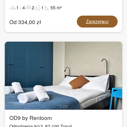
groups
bed
bathtub
square_foot
1
-
4
2
1
55
m²
Od
334,00
zł
Zarezerwuj
1
/
23
OD9 by Rentoom
Odrodzenia 9/12
,
87-100
Toruń