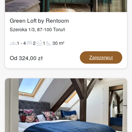
1
/
19
Green Loft by Rentoom
Szeroka 1/3
,
87-100
Toruń
groups
bed
bathtub
square_foot
1
-
4
2
1
30
m²
Od
324,00
zł
Zarezerwuj