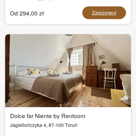
Od
294,00
zł
Zarezerwuj
1
/
31
Dolce far Niente by Rentoom
Jagiellończyka 4
,
87-100
Toruń