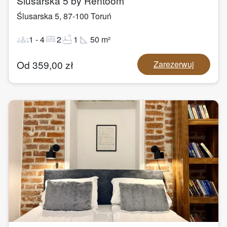
Ślusarska 5 by Rentoom
Ślusarska 5
,
87-100
Toruń
groups
bed
bathtub
square_foot
1
-
4
2
1
50
m²
Od
359,00
zł
Zarezerwuj
1
/
13