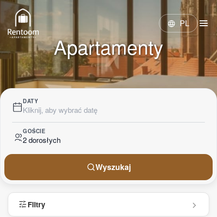
menu
PL
language
Apartamenty
DATY
Kliknij, aby wybrać datę
GOŚCIE
2 dorosłych
Wyszukaj
tune
Filtry