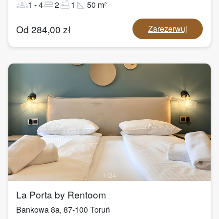
groups
bed
bathtub
square_foot
1
-
4
2
1
50
m²
Od
284,00
zł
Zarezerwuj
1
/
24
La Porta by Rentoom
Bankowa 8a
,
87-100
Toruń