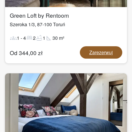
1
/
19
Green Loft by Rentoom
Szeroka 1/3
,
87-100
Toruń
groups
bed
bathtub
square_foot
1
-
4
2
1
30
m²
Od
344,00
zł
Zarezerwuj