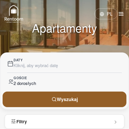
menu
PL
language
Apartamenty
DATY
Kliknij, aby wybrać datę
GOŚCIE
2 dorosłych
Wyszukaj
tune
Filtry