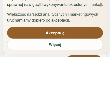
sprawnej nawigacji i wykonywaniu określonych funkcji.
Większość narzędzi analitycznych i marketingowych
1
/
42
uruchamiamy dopiero po akceptacji.
Uniwersytet by Rentoom
Akceptuję
Fałata 19c
,
87-100
Toruń
Więcej
groups
bed
bathtub
square_foot
2
-
8
5
1
65
m²
Od
439,00
zł
Zarezerwuj