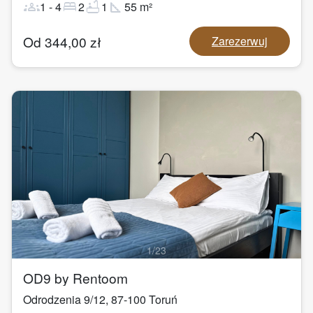
groups
bed
bathtub
square_foot
1
-
4
2
1
55
m²
Od
344,00
zł
Zarezerwuj
1
/
23
OD9 by Rentoom
Odrodzenia 9/12
,
87-100
Toruń