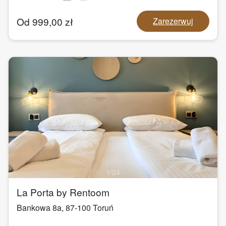
Od
999,00
zł
Zarezerwuj
1
/
24
La Porta by Rentoom
Bankowa 8a
,
87-100
Toruń