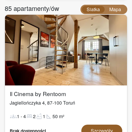
85
apartamenty/ów
Siatka
Mapa
1
/
25
Il Cinema by Rentoom
Jagiellończyka 4
,
87-100
Toruń
groups
bed
bathtub
square_foot
1
-
4
2
1
50
m²
Szczegóły
Brak dostępności