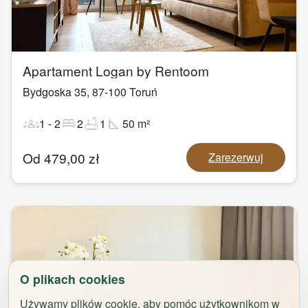
1
/
29
Apartament Logan by Rentoom
Bydgoska 35
,
87-100
Toruń
groups
bed
bathtub
square_foot
1
-
2
2
1
50
m²
Od
479,00
zł
Zarezerwuj
O plikach cookies
Używamy plików cookie, aby pomóc użytkownikom w