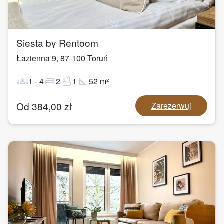
1
/
32
Siesta by Rentoom
Łazienna 9
,
87-100
Toruń
groups
bed
bathtub
square_foot
1
-
4
2
1
52
m²
Od
384,00
zł
Zarezerwuj