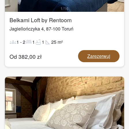
1
/
16
Belkami Loft by Rentoom
Jagiellończyka 4
,
87-100
Toruń
groups
bed
bathtub
square_foot
1
-
2
1
1
25
m²
Od
382,00
zł
Zarezerwuj