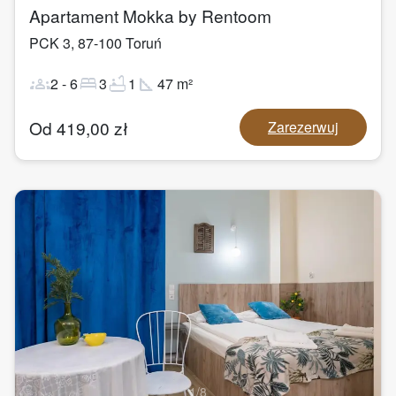
Apartament Mokka by Rentoom
PCK 3
,
87-100
Toruń
groups
bed
bathtub
square_foot
2
-
6
3
1
47
m²
Od
419,00
zł
Zarezerwuj
1
/
8