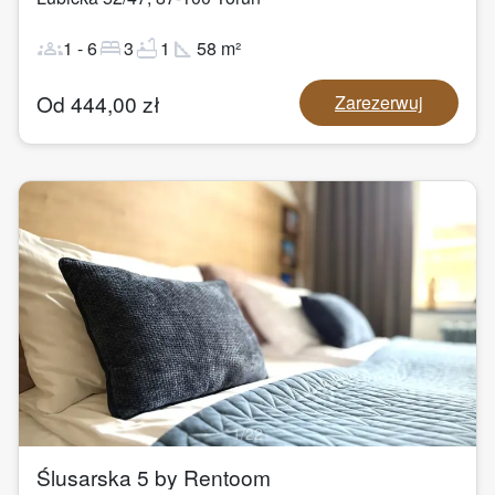
groups
bed
bathtub
square_foot
1
-
6
3
1
58
m²
Od
444,00
zł
Zarezerwuj
1
/
22
Ślusarska 5 by Rentoom