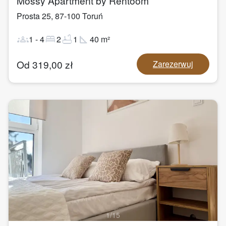
Mossy Apartment by Rentoom
Prosta 25
,
87-100
Toruń
groups
bed
bathtub
square_foot
1
-
4
2
1
40
m²
Od
319,00
zł
Zarezerwuj
1
/
15