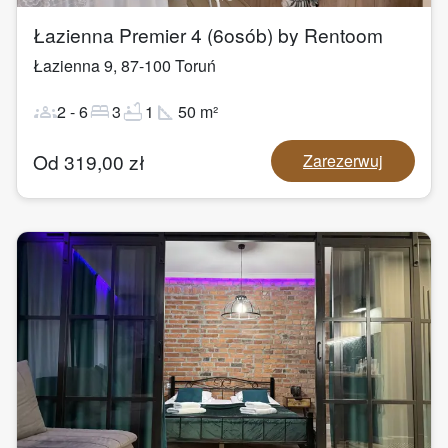
Łazienna Premier 4 (6osób) by Rentoom
Łazienna 9
,
87-100
Toruń
groups
bed
bathtub
square_foot
2
-
6
3
1
50
m²
Od
319,00
zł
Zarezerwuj