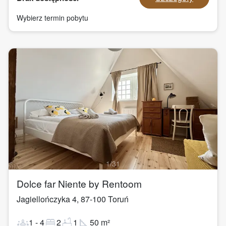
Wybierz termin pobytu
1
/
31
Dolce far Niente by Rentoom
Jagiellończyka 4
,
87-100
Toruń
groups
bed
bathtub
square_foot
1
-
4
2
1
50
m²