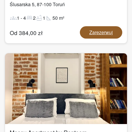
Ślusarska 5
,
87-100
Toruń
groups
bed
bathtub
square_foot
1
-
4
2
1
50
m²
Od
384,00
zł
Zarezerwuj
1
/
13