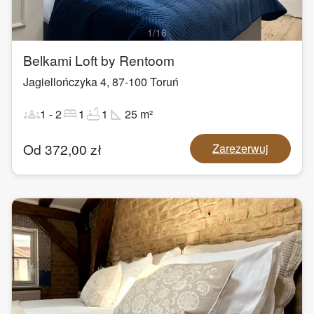
1
/
16
Belkami Loft by Rentoom
Jagiellończyka 4
,
87-100
Toruń
groups
bed
bathtub
square_foot
1
-
2
1
1
25
m²
Od
372,00
zł
Zarezerwuj