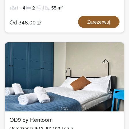
groups
bed
bathtub
square_foot
1
-
4
2
1
55
m²
Od
348,00
zł
Zarezerwuj
1
/
23
OD9 by Rentoom
Odrodzenia 9/12
,
87-100
Toruń