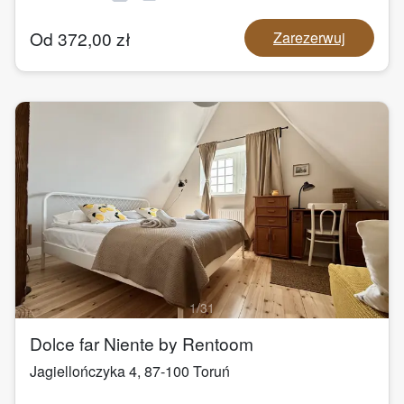
Od
372,00
zł
Zarezerwuj
1
/
31
Dolce far Niente by Rentoom
Jagiellończyka 4
,
87-100
Toruń