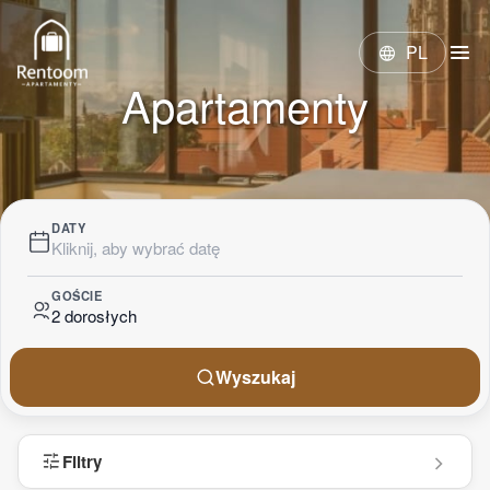
menu
PL
language
Apartamenty
DATY
Kliknij, aby wybrać datę
GOŚCIE
2 dorosłych
Wyszukaj
tune
Filtry