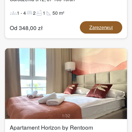
groups
bed
bathtub
square_foot
1
-
4
2
1
50
m²
Od
348,00
zł
Zarezerwuj
1
/
32
Apartament Horizon by Rentoom