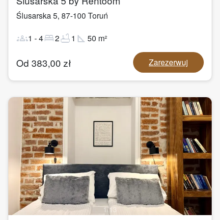
Ślusarska 5 by Rentoom
Ślusarska 5
,
87-100
Toruń
groups
bed
bathtub
square_foot
1
-
4
2
1
50
m²
Od
383,00
zł
Zarezerwuj
1
/
13