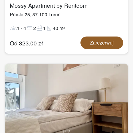
Mossy Apartment by Rentoom
Prosta 25
,
87-100
Toruń
groups
bed
bathtub
square_foot
1
-
4
2
1
40
m²
Od
323,00
zł
Zarezerwuj
1
/
15