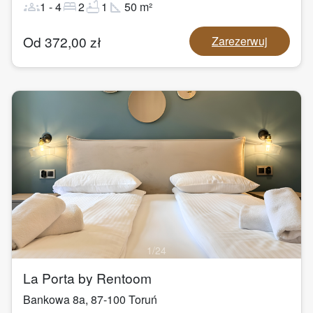
groups
bed
bathtub
square_foot
1
-
4
2
1
50
m²
Od
372,00
zł
Zarezerwuj
1
/
24
La Porta by Rentoom
Bankowa 8a
,
87-100
Toruń