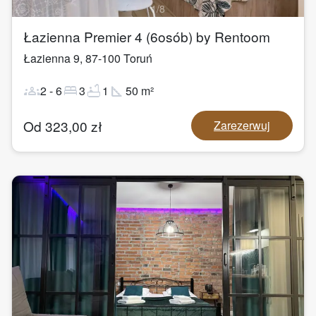
1
/
8
Łazienna Premier 4 (6osób) by Rentoom
Łazienna 9
,
87-100
Toruń
groups
bed
bathtub
square_foot
2
-
6
3
1
50
m²
Od
323,00
zł
Zarezerwuj