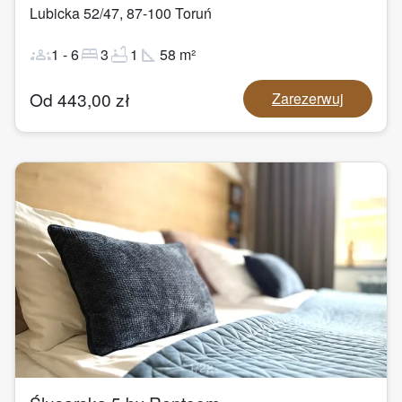
Lubicka 52/47
,
87-100
Toruń
groups
bed
bathtub
square_foot
1
-
6
3
1
58
m²
Od
443,00
zł
Zarezerwuj
1
/
22