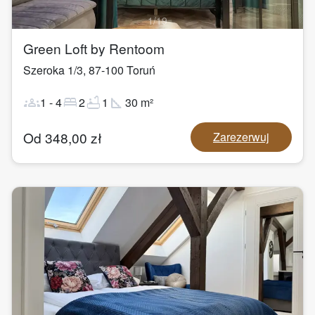
1
/
19
Green Loft by Rentoom
Szeroka 1/3
,
87-100
Toruń
groups
bed
bathtub
square_foot
1
-
4
2
1
30
m²
Od
348,00
zł
Zarezerwuj