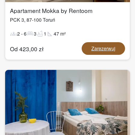
Apartament Mokka by Rentoom
PCK 3
,
87-100
Toruń
groups
bed
bathtub
square_foot
2
-
6
3
1
47
m²
Od
423,00
zł
Zarezerwuj