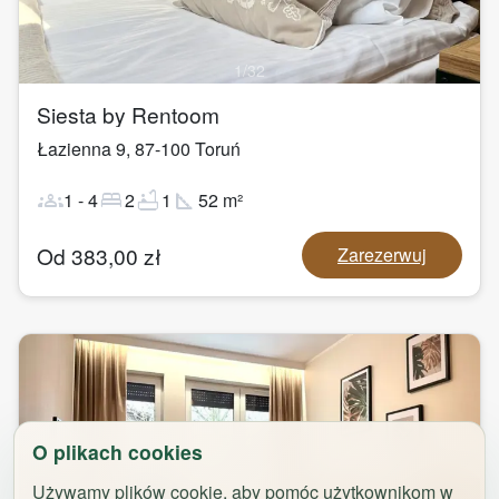
1
/
32
Siesta by Rentoom
Łazienna 9
,
87-100
Toruń
groups
bed
bathtub
square_foot
1
-
4
2
1
52
m²
Od
383,00
zł
Zarezerwuj
O plikach cookies
Używamy plików cookie, aby pomóc użytkownikom w