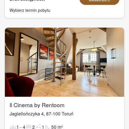
Wybierz termin pobytu
1
/
25
Il Cinema by Rentoom
Jagiellończyka 4
,
87-100
Toruń
groups
bed
bathtub
square_foot
1
-
4
2
1
50
m²