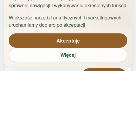
sprawnej nawigacji i wykonywaniu określonych funkcji.
Większość narzędzi analitycznych i marketingowych
1
/
29
uruchamiamy dopiero po akceptacji.
Apartament Logan by Rentoom
Akceptuję
Bydgoska 35
,
87-100
Toruń
Więcej
groups
bed
bathtub
square_foot
1
-
2
2
1
50
m²
Od
479,00
zł
Zarezerwuj