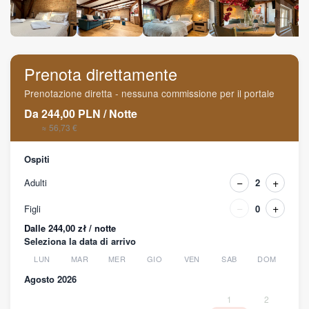
Prenota direttamente
Prenotazione diretta - nessuna commissione per il portale
Da
244,00
PLN
/
Notte
≈ 56,73 €
Ospiti
−
+
Adulti
2
−
+
Figli
0
Dalle 244,00 zł / notte
Seleziona la data di arrivo
LUN
MAR
MER
GIO
VEN
SAB
DOM
Agosto 2026
1
2