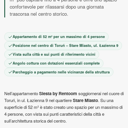
2
3
4
5
6
7
8
confortevole per rilassarsi dopo una giornata
9
10
11
12
13
14
15
trascorsa nel centro storico.
16
17
18
19
20
21
22
23
24
25
26
27
28
29
30
Appartamento di 52 m² per un massimo di 4 persone
Posizione nel centro di Toruń – Stare Miasto, ul. Łazienna 9
Vista sulla città e sui punti di riferimento vicini
Angolo cottura con dotazioni essenziali complete
Parcheggio a pagamento nelle vicinanze della struttura
Nell’appartamento
Siesta by Rentoom
soggiornerai nel cuore di
Toruń, in ul. Łazienna 9 nel quartiere
Stare Miasto
. Su una
superficie di 52 m² è stato creato uno spazio per un massimo di
4 persone, con vista sui punti caratteristici della città e
sull’architettura storica del centro.