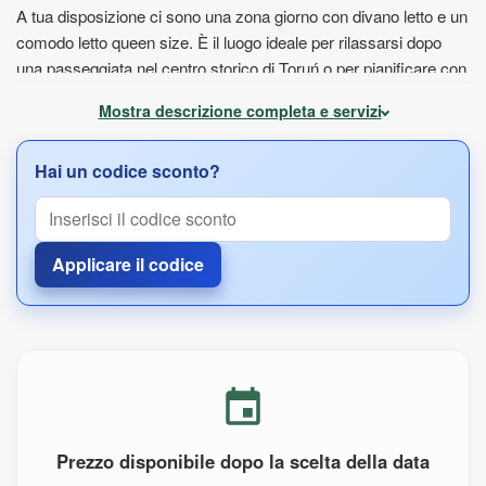
A tua disposizione ci sono una zona giorno con divano letto e un
comodo letto queen size. È il luogo ideale per rilassarsi dopo
una passeggiata nel centro storico di Toruń o per pianificare con
calma la giornata successiva in città.
Mostra descrizione completa e servizi
Nell’appartamento troverai anche un angolo cottura, perfetto per
preparare facilmente la colazione o un pasto semplice.
Hai un codice sconto?
frigorifero e piano cottura
bollitore elettrico
macchina da caffè
Applicare il codice
forno a microonde
utensili da cucina
A disposizione anche un bagno privato con doccia, oltre a
lavatrice, ferro da stiro e attrezzatura per stirare, ideali per
soggiorni più lunghi.
La posizione centrale permette di raggiungere molti luoghi a
Prezzo disponibile dopo la scelta della data
piedi. Ristoranti, caffetterie e monumenti di Toruń si trovano