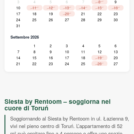
3
4
5
6
7
8
9
10
11
12
13
14
15
16
17
18
19
20
21
22
23
24
25
26
27
28
29
30
31
Settembre 2026
1
2
3
4
5
6
7
8
9
10
11
12
13
14
15
16
17
18
19
20
21
22
23
24
25
26
27
28
29
30
Ottobre 2026
1
2
3
4
5
6
7
8
9
10
11
Siesta by Rentoom – soggiorna nel
12
13
14
15
16
17
18
cuore di Toruń
19
20
21
22
23
24
25
26
27
28
29
30
31
Soggiornando al Siesta by Rentoom in ul. Łazienna 9,
Novembre 2026
vivi nel pieno centro di Toruń. L’appartamento di 52
m² può ospitare fino a 4 persone e offre uno spazio
1