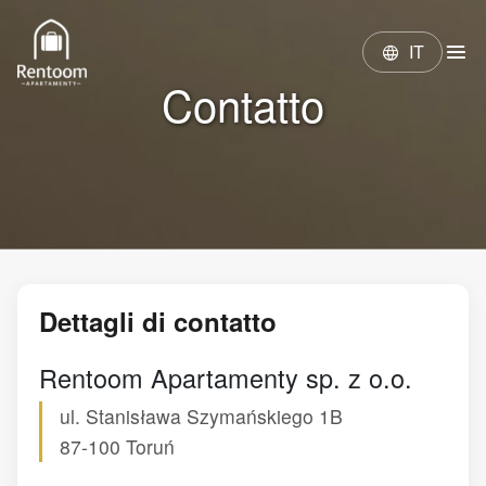
menu
IT
language
Contatto
Dettagli di contatto
Rentoom Apartamenty sp. z o.o.
ul. Stanisława Szymańskiego 1B
87-100
Toruń