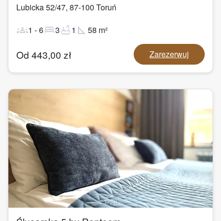
Lubicka 52/47
,
87-100
Toruń
groups
bed
bathtub
square_foot
1
-
6
3
1
58
m²
Od
443,00
zł
Zarezerwuj
1
/
22