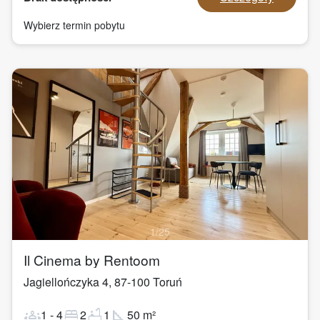
Wybierz termin pobytu
1
/
25
Il Cinema by Rentoom
Jagiellończyka 4
,
87-100
Toruń
groups
bed
bathtub
square_foot
1
-
4
2
1
50
m²