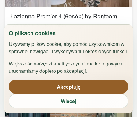
1
/
8
Łazienna Premier 4 (6osób) by Rentoom
Łazienna 9
,
87-100
Toruń
O plikach cookies
groups
bed
bathtub
square_foot
2
-
6
3
1
50
m²
Używamy plików cookie, aby pomóc użytkownikom w
sprawnej nawigacji i wykonywaniu określonych funkcji.
Od
323,00
zł
Zarezerwuj
Większość narzędzi analitycznych i marketingowych
uruchamiamy dopiero po akceptacji.
Akceptuję
Więcej