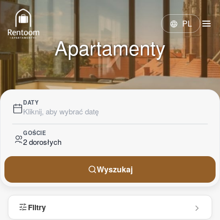
menu
PL
language
Apartamenty
DATY
Kliknij, aby wybrać datę
GOŚCIE
2 dorosłych
Wyszukaj
tune
Filtry