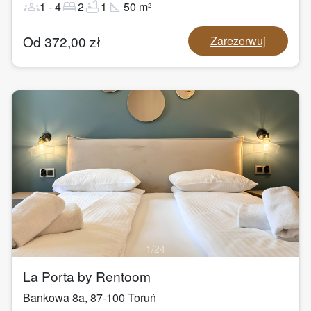
groups
bed
bathtub
square_foot
1
-
4
2
1
50
m²
Od
372,00
zł
Zarezerwuj
1
/
24
La Porta by Rentoom
Bankowa 8a
,
87-100
Toruń