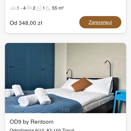
groups
bed
bathtub
square_foot
1
-
4
2
1
55
m²
Od
348,00
zł
Zarezerwuj
1
/
23
OD9 by Rentoom
Odrodzenia 9/12
,
87-100
Toruń