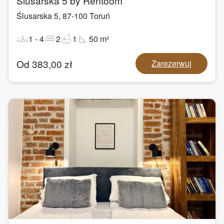
Ślusarska 5 by Rentoom
Ślusarska 5
,
87-100
Toruń
groups
bed
bathtub
square_foot
1
-
4
2
1
50
m²
Od
383,00
zł
Zarezerwuj
1
/
13