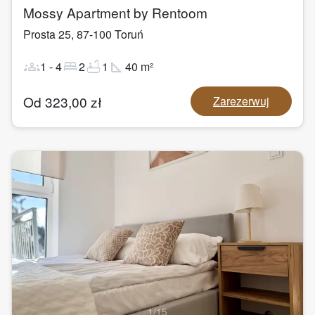
Mossy Apartment by Rentoom
Prosta 25
,
87-100
Toruń
groups
bed
bathtub
square_foot
1
-
4
2
1
40
m²
Od
323,00
zł
Zarezerwuj
1
/
15