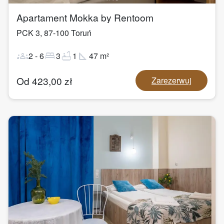
Apartament Mokka by Rentoom
PCK 3
,
87-100
Toruń
groups
bed
bathtub
square_foot
2
-
6
3
1
47
m²
Od
423,00
zł
Zarezerwuj