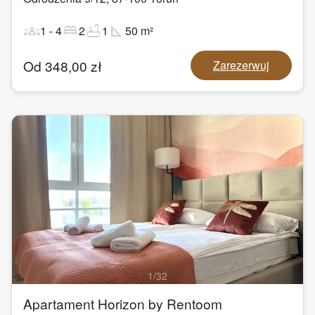
groups
bed
bathtub
square_foot
1
-
4
2
1
50
m²
Od
348,00
zł
Zarezerwuj
1
/
32
Apartament Horizon by Rentoom