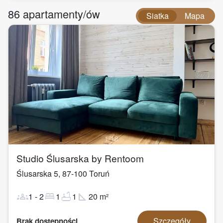
86
apartamenty/ów
Siatka
Mapa
1
/
18
Studio Ślusarska by Rentoom
Ślusarska 5
,
87-100
Toruń
groups
bed
bathtub
square_foot
1
-
2
1
1
20
m²
Szczegóły
Brak dostępności