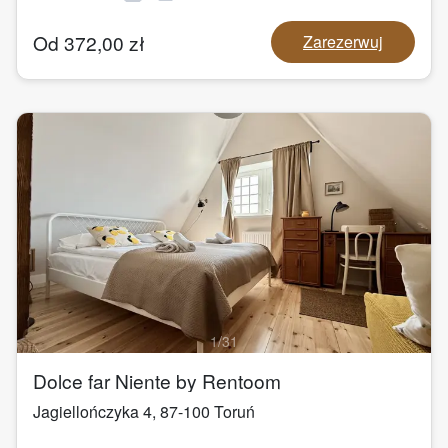
Od
372,00
zł
Zarezerwuj
1
/
31
Dolce far Niente by Rentoom
Jagiellończyka 4
,
87-100
Toruń