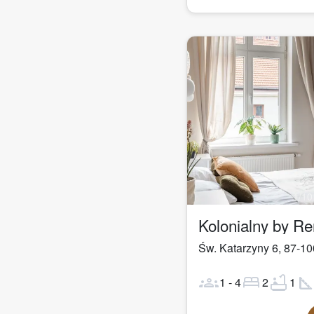
1
/
10
Kolonialny by R
Św. Katarzyny 6
,
87-10
groups
bed
bathtub
square_fo
1
-
4
2
1