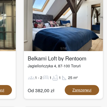
1
/
16
Belkami Loft by Rentoom
Jagiellończyka 4
,
87-100
Toruń
groups
bed
bathtub
square_foot
1
-
2
1
1
25
m²
Od
382,00
zł
wuj
Zarezerwuj