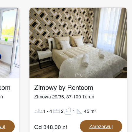
1
/
16
toom
Zimowy by Rentoom
uń
Zimowa 29/35
,
87-100
Toruń
groups
bed
bathtub
square_foot
1
-
4
2
1
45
m²
Od
348,00
zł
wuj
Zarezerwuj