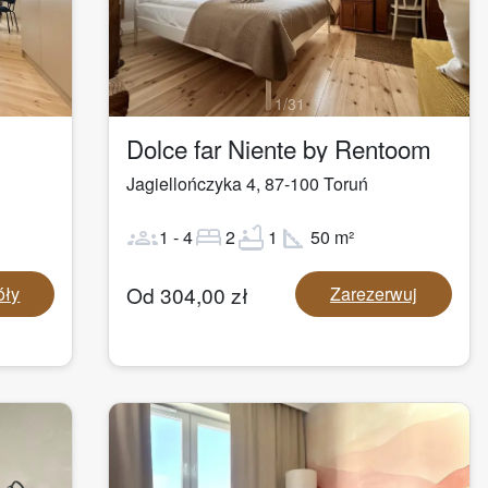
1
/
31
Dolce far Niente by Rentoom
Jagiellończyka 4
,
87-100
Toruń
groups
bed
bathtub
square_foot
1
-
4
2
1
50
m²
Od
304,00
zł
óły
Zarezerwuj