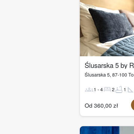
1
/
22
Ślusarska 5 by 
Ślusarska 5
,
87-100
To
groups
bed
bathtub
square_fo
1
-
4
2
1
Od
360,00
zł