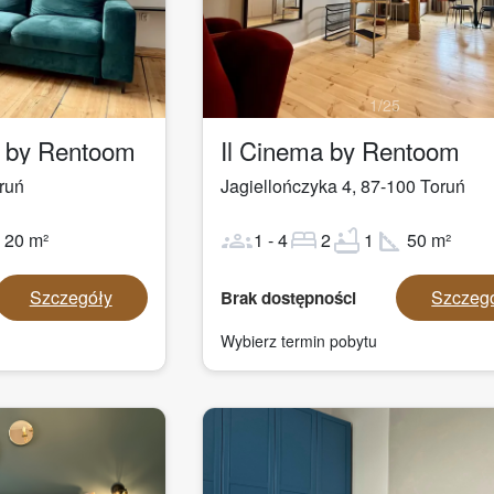
1
/
25
a by Rentoom
Il Cinema by Rentoom
ruń
Jagiellończyka 4
,
87-100
Toruń
ot
groups
bed
bathtub
square_foot
20
m²
1
-
4
2
1
50
m²
Szczegóły
Szczeg
Brak dostępności
Wybierz termin pobytu