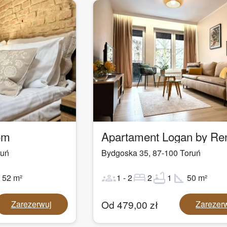
1
/
29
om
ruń
Bydgoska 35
,
87-100
Toruń
ot
groups
bed
bathtub
square_foot
52
m²
1
-
2
2
1
50
m²
Od
479,00
zł
Zarezerwuj
Zarezer