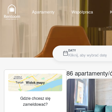
Apartamenty
Współpraca
K
DATY
Kliknij, aby wybrać datę
86
apartamenty/
Widok mapy
Gdzie chcesz się
zameldować?