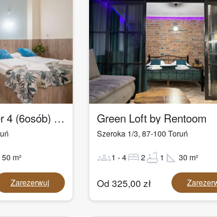
1
/
19
Łazienna Premier 4 (6osób) by Rentoom
Green Loft by Rentoom
ruń
Szeroka 1/3
,
87-100
Toruń
ot
groups
bed
bathtub
square_foot
50
m²
1
-
4
2
1
30
m²
Od
325,00
zł
Zarezerwuj
Zarezer