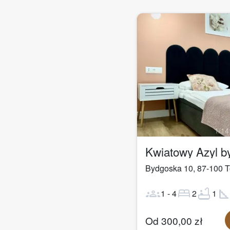
1
/
14
Kwiatowy Azyl 
Bydgoska 10
,
87-100
T
groups
bed
bathtub
square_fo
1
-
4
2
1
Od
300,00
zł