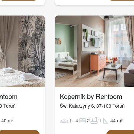
1
/
15
entoom
Kopernik by Rentoom
0
Toruń
Św. Katarzyny 6
,
87-100
Toruń
ot
groups
bed
bathtub
square_foot
40
m²
1
-
4
2
1
44
m²