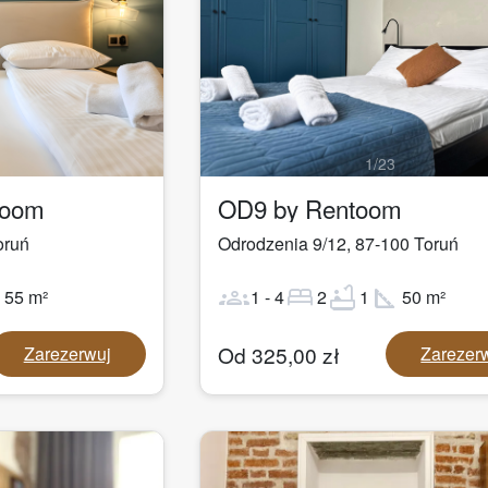
1
/
23
toom
OD9 by Rentoom
oruń
Odrodzenia 9/12
,
87-100
Toruń
ot
groups
bed
bathtub
square_foot
55
m²
1
-
4
2
1
50
m²
Od
325,00
zł
Zarezerwuj
Zarezer