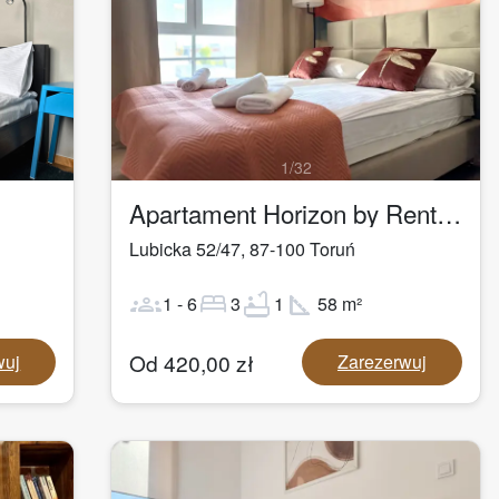
1
/
32
Apartament Horizon by Rentoom
Lubicka 52/47
,
87-100
Toruń
groups
bed
bathtub
square_foot
1
-
6
3
1
58
m²
Od
420,00
zł
wuj
Zarezerwuj