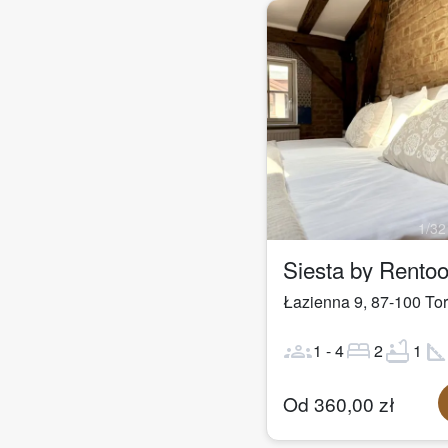
1
/
32
Siesta by Rento
Łazienna 9
,
87-100
To
groups
bed
bathtub
square_fo
1
-
4
2
1
Od
360,00
zł