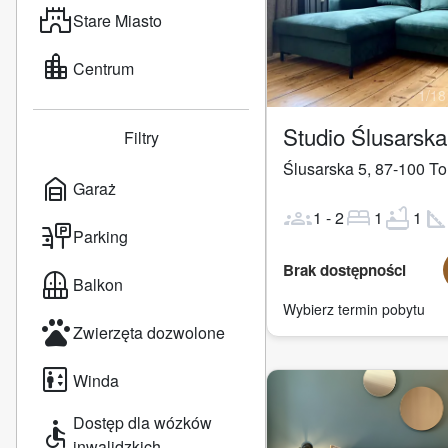
castle
Stare Miasto
location_city
Centrum
1
/
18
Studio Ślusarsk
Filtry
Ślusarska 5
,
87-100
To
garage_home
Garaż
groups
bed
bathtub
square_fo
1
-
2
1
1
parking_sign
Parking
Brak dostępności
balcony
Balkon
Wybierz termin pobytu
pets
Zwierzęta dozwolone
elevator
Winda
Dostęp dla wózków
accessible
inwalidzkich