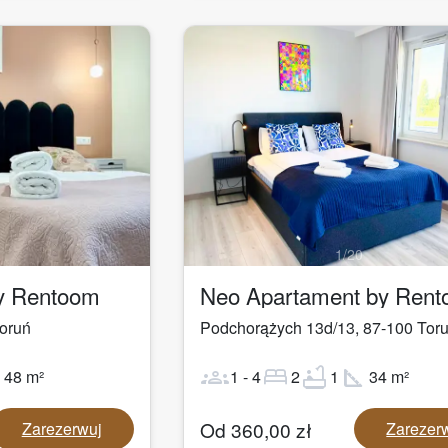
1
/
20
by Rentoom
Neo Apartament by Ren
oruń
Podchorążych 13d/13
,
87-100
Tor
ot
groups
bed
bathtub
square_foot
48
m²
1
-
4
2
1
34
m²
Od
360,00
zł
Zarezerwuj
Zarezer