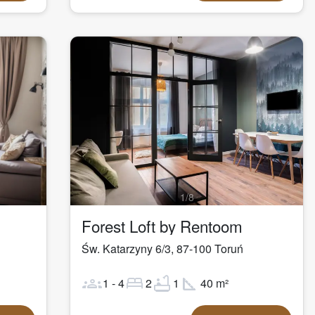
1
/
8
Forest Loft by Rentoom
Św. Katarzyny 6/3
,
87-100
Toruń
groups
bed
bathtub
square_foot
1
-
4
2
1
40
m²