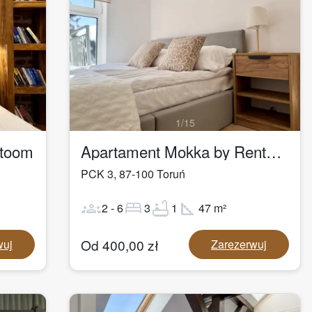
1
/
15
ntoom
Apartament Mokka by Rentoom
PCK 3
,
87-100
Toruń
groups
bed
bathtub
square_foot
2
-
6
3
1
47
m²
Od
400,00
zł
wuj
Zarezerwuj