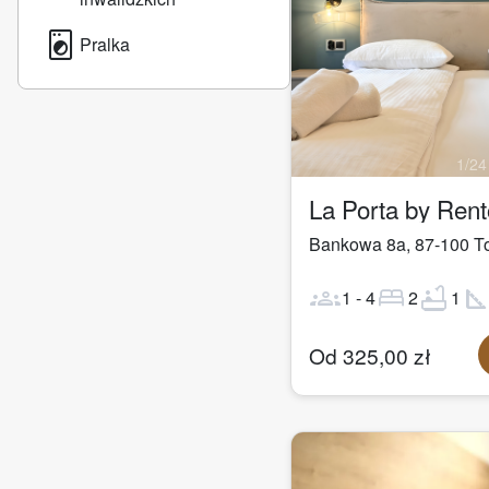
local_laundry_service
Pralka
1
/
24
La Porta by Ren
Bankowa 8a
,
87-100
T
groups
bed
bathtub
square_fo
1
-
4
2
1
Od
325,00
zł