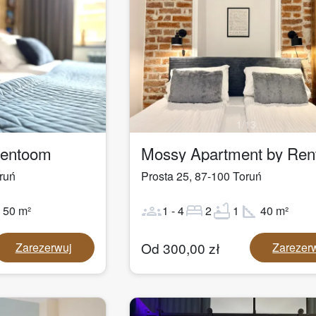
1
/
13
Rentoom
Mossy Apartment by Re
ruń
Prosta 25
,
87-100
Toruń
ot
groups
bed
bathtub
square_foot
50
m²
1
-
4
2
1
40
m²
Od
300,00
zł
Zarezerwuj
Zarezer