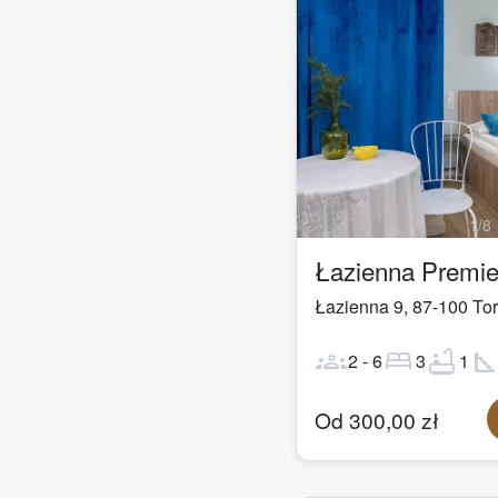
1
/
8
Łazienna 9
,
87-100
To
groups
bed
bathtub
square_fo
2
-
6
3
1
Od
300,00
zł