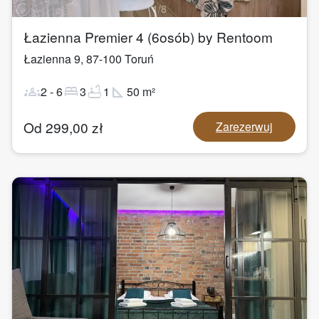
1
/
8
Łazienna Premier 4 (6osób) by Rentoom
Łazienna 9
,
87-100
Toruń
groups
bed
bathtub
square_foot
2
-
6
3
1
50
m²
Od
299,00
zł
Zarezerwuj