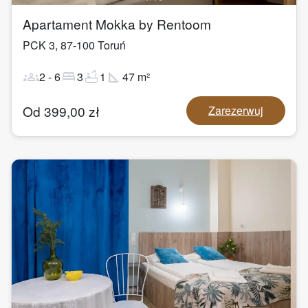
Apartament Mokka by Rentoom
PCK 3
,
87-100
Toruń
groups
bed
bathtub
square_foot
2
-
6
3
1
47
m²
Od
399,00
zł
Zarezerwuj