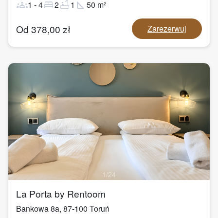
groups
bed
bathtub
square_foot
1
-
4
2
1
50
m²
Od
378,00
zł
Zarezerwuj
1
/
24
La Porta by Rentoom
Bankowa 8a
,
87-100
Toruń