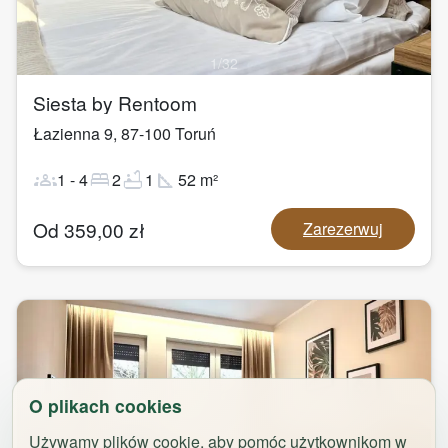
1
/
32
Siesta by Rentoom
Łazienna 9
,
87-100
Toruń
groups
bed
bathtub
square_foot
1
-
4
2
1
52
m²
Od
359,00
zł
Zarezerwuj
O plikach cookies
Używamy plików cookie, aby pomóc użytkownikom w