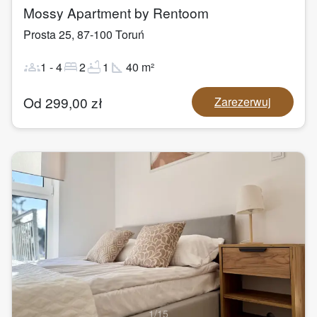
Mossy Apartment by Rentoom
Prosta 25
,
87-100
Toruń
groups
bed
bathtub
square_foot
1
-
4
2
1
40
m²
Od
299,00
zł
Zarezerwuj
1
/
15