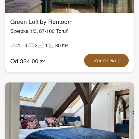
1
/
19
Green Loft by Rentoom
Szeroka 1/3
,
87-100
Toruń
groups
bed
bathtub
square_foot
1
-
4
2
1
30
m²
Od
324,00
zł
Zarezerwuj