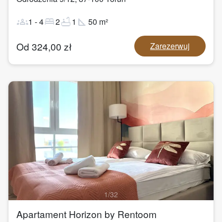
groups
bed
bathtub
square_foot
1
-
4
2
1
50
m²
Od
324,00
zł
Zarezerwuj
1
/
32
Apartament Horizon by Rentoom