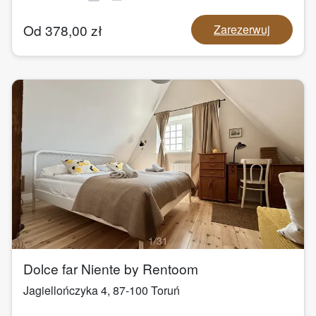
Od
378,00
zł
Zarezerwuj
1
/
31
Dolce far Niente by Rentoom
Jagiellończyka 4
,
87-100
Toruń