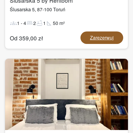
Ślusarska 5 by Rentoom
Ślusarska 5
,
87-100
Toruń
groups
bed
bathtub
square_foot
1
-
4
2
1
50
m²
Od
359,00
zł
Zarezerwuj
1
/
13