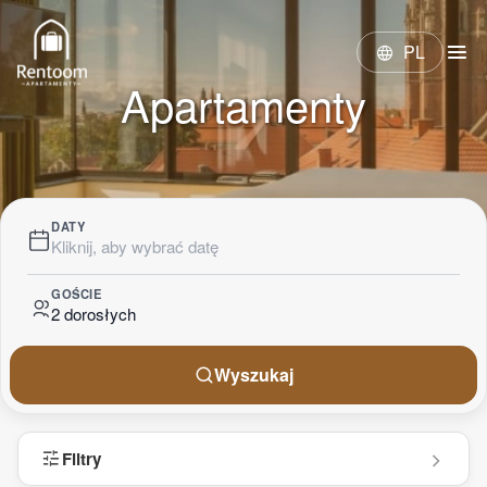
menu
PL
language
Apartamenty
DATY
Kliknij, aby wybrać datę
GOŚCIE
2 dorosłych
Wyszukaj
tune
Filtry