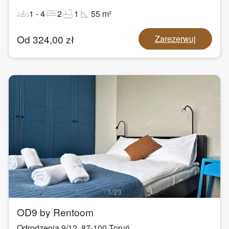
groups
bed
bathtub
square_foot
1
-
4
2
1
55
m²
Od
324,00
zł
Zarezerwuj
1
/
23
OD9 by Rentoom
Odrodzenia 9/12
,
87-100
Toruń