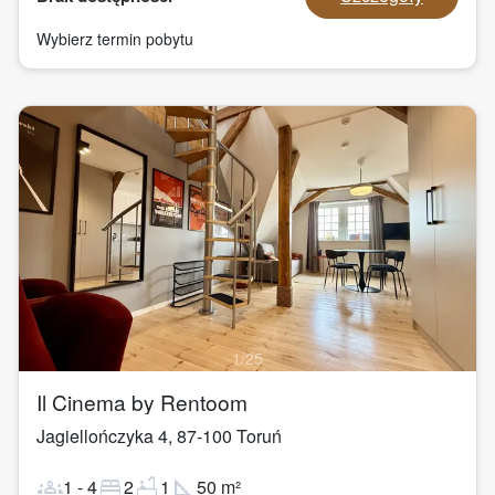
Wybierz termin pobytu
1
/
25
Il Cinema by Rentoom
Jagiellończyka 4
,
87-100
Toruń
groups
bed
bathtub
square_foot
1
-
4
2
1
50
m²