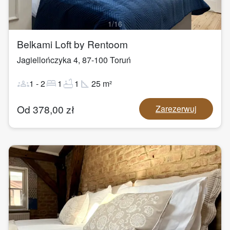
1
/
16
Belkami Loft by Rentoom
Jagiellończyka 4
,
87-100
Toruń
groups
bed
bathtub
square_foot
1
-
2
1
1
25
m²
Od
378,00
zł
Zarezerwuj