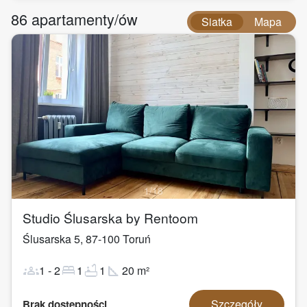
86
apartamenty/ów
Siatka
Mapa
1
/
18
Studio Ślusarska by Rentoom
Ślusarska 5
,
87-100
Toruń
groups
bed
bathtub
square_foot
1
-
2
1
1
20
m²
Szczegóły
Brak dostępności