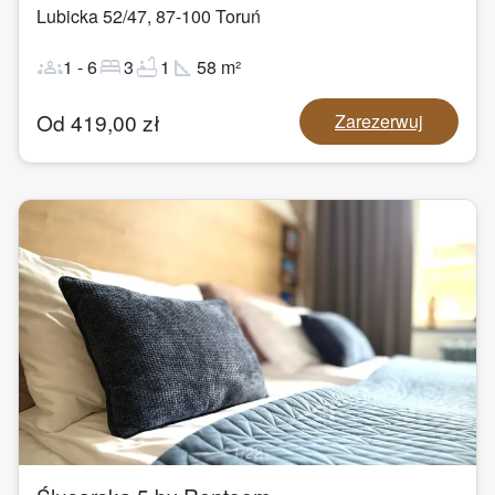
Lubicka 52/47
,
87-100
Toruń
groups
bed
bathtub
square_foot
1
-
6
3
1
58
m²
Od
419,00
zł
Zarezerwuj
1
/
22