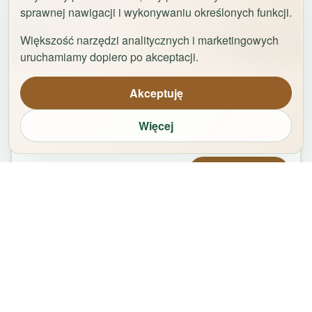
sprawnej nawigacji i wykonywaniu określonych funkcji.
Większość narzędzi analitycznych i marketingowych
1
/
29
uruchamiamy dopiero po akceptacji.
Apartament Logan by Rentoom
Akceptuję
Bydgoska 35
,
87-100
Toruń
Więcej
groups
bed
bathtub
square_foot
1
-
2
2
1
50
m²
Od
479,00
zł
Zarezerwuj